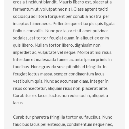
eros a tincidunt blandit. Mauris libero est, placerat a
fermentum ut, volutpat nec nisi. Class aptent taciti
sociosqu ad litora torquent per conubia nostra, per
inceptos himenaeos. Pellentesque et turpis quis ligula
finibus convallis. Nunc porta, orci sit amet pulvinar
sodales, est tortor feugiat quam, in aliquet ex enim
quis libero. Nullam tortor libero, dignissim non
imperdiet ac, vulputate vel neque. Morbi at nisi risus.
Interdum et malesuada fames ac ante ipsum primis in
faucibus. Nunc gravida suscipit nibh id fringilla. In
feugiat lectus massa, semper condimentum lacus
vestibulum quis. Nunc ac accumsan diam. Integer in
risus consectetur, aliquam risus non, placerat ante.
Curabitur ex lacus, luctus non euismod in, aliquet a
lacus.
Curabitur pharetra fringilla tortor eu faucibus. Nunc
faucibus lacus pellentesque, condimentum neque nec,